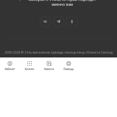
именно вам
2000-2026 © Сеть магазинов одежды секонд-хенд «Планета Секонд
Хенд»
ООО "ПСХ", ИНН: 5003041660
Кабинет
Каталог
Новости
Помощь
МЫ НА АВИТО