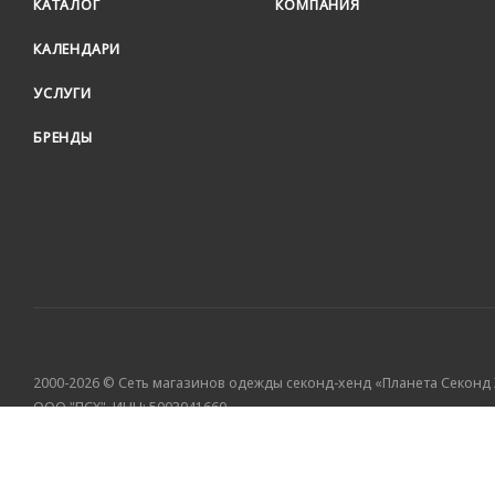
КАТАЛОГ
КОМПАНИЯ
КАЛЕНДАРИ
УСЛУГИ
БРЕНДЫ
2000-2026 © Сеть магазинов одежды секонд-хенд «Планета Секонд
ООО "ПСХ", ИНН: 5003041660
МЫ НА АВИТО