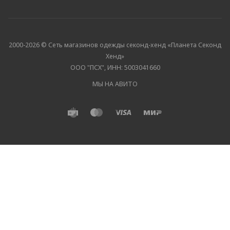
2000-2026 © Сеть магазинов одежды секонд-хенд «Планета Секонд
Хенд»
ООО "ПСХ", ИНН: 5003041660
МЫ НА АВИТО