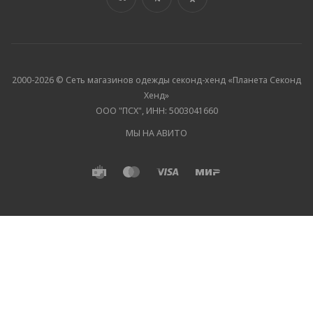
2000-2026 © Сеть магазинов одежды секонд-хенд «Планета Секонд
Хенд»
ООО "ПСХ", ИНН: 5003041660
МЫ НА АВИТО