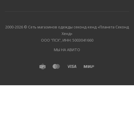
2000-2026 © Сеть магазинов одежды секонд-хенд «Планета Секонд
Хенд»
ООО "ПСХ", ИНН: 5003041660
МЫ НА АВИТО