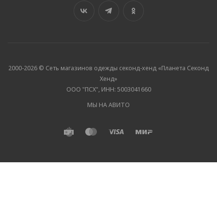
2000-2026 © Сеть магазинов одежды секонд-хенд «Планета Секонд
Хенд»
ООО "ПСХ", ИНН: 5003041660
МЫ НА АВИТО