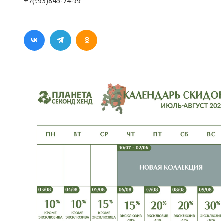
+7(993)845-74-99