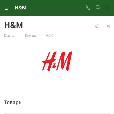
H&M
H&M
—
—
Главная
Бренды
H&M
Товары